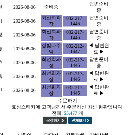
답변준비
선
준비중
2026-08-06
중
최선희과
답변준비
032-217-
기
2026-08-06
1446
장
중
최선희과
답변준비
032-217-
영
2026-08-06
1446
장
중
정빛나주
◀ 답변완
032-212-
송
2026-08-06
1447
임
료 ▶
최선희과
답변준비
032-217-
호
2026-08-06
1446
장
중
최선희과
◀ 답변완
032-217-
흠
2026-08-06
1446
장
료 ▶
최선희과
◀ 답변완
032-217-
민
2026-08-06
1446
장
료 ▶
주문하기
효성스티커에 고객님께서 주문하신 최신 현황입니다.
전체:
55,477
개