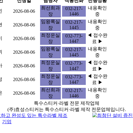
인
신청일
담당자
직통전화
진행상황
최선희과
내용확인
032-217-
빈
2026-08-06
1446
장
중
임왕록실
내용확인
032-217-
현
2026-08-06
1445
장
중
최정운실
◀ 접수완
032-773-
비
2026-08-06
1447
장
료 ▶
임왕록실
내용확인
032-217-
위
2026-08-06
1445
장
중
최정운실
◀ 접수완
032-773-
아
2026-08-06
1447
장
료 ▶
최정운실
◀ 접수완
032-773-
정
2026-08-06
1447
장
료 ▶
최선희과
내용확인
032-217-
은
2026-08-06
1446
장
중
특수스티커·라벨 전문 제작업체
(주)효성스티커는 특수스티커·라벨 제작 전문업체입니다.