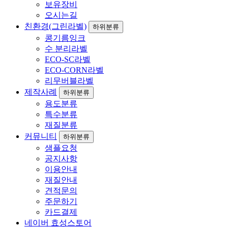
보유장비
오시는길
친환경(그린라벨)
하위분류
콩기름잉크
수 분리라벨
ECO-SC라벨
ECO-CORN라벨
리무버블라벨
제작사례
하위분류
용도분류
특수분류
재질분류
커뮤니티
하위분류
샘플요청
공지사항
이용안내
재질안내
견적문의
주문하기
카드결제
네이버 효성스토어